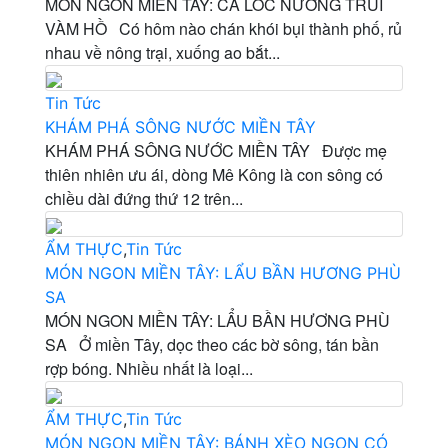
MÓN NGON MIỀN TÂY: CÁ LÓC NƯỚNG TRUI
VÀM HỒ Có hôm nào chán khói bụi thành phố, rủ
nhau về nông trại, xuống ao bắt...
Tin Tức
KHÁM PHÁ SÔNG NƯỚC MIỀN TÂY
KHÁM PHÁ SÔNG NƯỚC MIỀN TÂY Được mẹ
thiên nhiên ưu ái, dòng Mê Kông là con sông có
chiều dài đứng thứ 12 trên...
ẨM THỰC
,
Tin Tức
MÓN NGON MIỀN TÂY: LẨU BẦN HƯƠNG PHÙ
SA
MÓN NGON MIỀN TÂY: LẨU BẦN HƯƠNG PHÙ
SA Ở miền Tây, dọc theo các bờ sông, tán bần
rợp bóng. Nhiều nhất là loại...
ẨM THỰC
,
Tin Tức
MÓN NGON MIỀN TÂY: BÁNH XÈO NGON CÓ