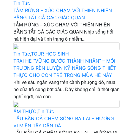
Tin Tức
TẮM RỪNG – XÚC CHẠM VỚI THIÊN NHIÊN
BẰNG TẤT CẢ CÁC GIÁC QUAN
TẮM RỪNG – XÚC CHẠM VỚI THIÊN NHIÊN
BẰNG TẤT CẢ CÁC GIÁC QUAN Nhịp sống hối
hả hiện đại và tình trạng ô nhiễm...
Tin Tức
,
TOUR HỌC SINH
TRẠI HÈ “VỮNG BƯỚC THÀNH NHÂN” – MÔI
TRƯỜNG RÈN LUYỆN KỸ NĂNG SỐNG THIẾT
THỰC CHO CON TRẺ TRONG MÙA HÈ NÀY
Khi ve sầu ngân vang trên cành phượng đỏ, mùa
hè của trẻ cũng bắt đầu. Đây không chỉ là thời gian
nghỉ ngơi, mà còn...
ẨM THỰC
,
Tin Tức
LẨU BẦN CÁ CHẼM SÔNG BA LAI – HƯƠNG
VỊ MIỀN TÂY DÂN DÃ
LẨU BẦN CÁ CHẼM SÔNG BA LAI – HƯƠNG VỊ