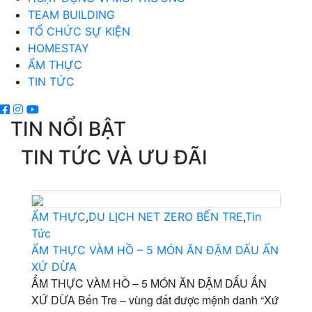
TEAM BUILDING
TỔ CHỨC SỰ KIỆN
HOMESTAY
ẨM THỰC
TIN TỨC
TIN NỔI BẬT
TIN TỨC VÀ ƯU ĐÃI
ẨM THỰC
,
DU LỊCH NET ZERO BẾN TRE
,
Tin
Tức
ẨM THỰC VÀM HỒ – 5 MÓN ĂN ĐẬM DẤU ẤN
XỨ DỪA
ẨM THỰC VÀM HỒ – 5 MÓN ĂN ĐẬM DẤU ẤN
XỨ DỪA Bến Tre – vùng đất được mệnh danh “Xứ