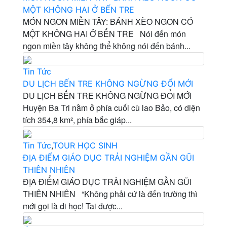
MỘT KHÔNG HAI Ở BẾN TRE
MÓN NGON MIỀN TÂY: BÁNH XÈO NGON CÓ
MỘT KHÔNG HAI Ở BẾN TRE Nói đến món
ngon miền tây không thể không nói đến bánh...
Tin Tức
DU LỊCH BẾN TRE KHÔNG NGỪNG ĐỔI MỚI
DU LỊCH BẾN TRE KHÔNG NGỪNG ĐỔI MỚI
Huyện Ba Tri nằm ở phía cuối cù lao Bảo, có diện
tích 354,8 km², phía bắc giáp...
Tin Tức
,
TOUR HỌC SINH
ĐỊA ĐIỂM GIÁO DỤC TRẢI NGHIỆM GẦN GŨI
THIÊN NHIÊN
ĐỊA ĐIỂM GIÁO DỤC TRẢI NGHIỆM GẦN GŨI
THIÊN NHIÊN “Không phải cứ là đến trường thì
mới gọi là đi học! Tai được...