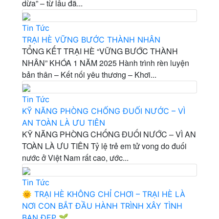
dừa” – từ lâu đã...
Tin Tức
TRẠI HÈ VỮNG BƯỚC THÀNH NHÂN
TỔNG KẾT TRẠI HÈ “VỮNG BƯỚC THÀNH
NHÂN” KHÓA 1 NĂM 2025 Hành trình rèn luyện
bản thân – Kết nối yêu thương – Khơi...
Tin Tức
KỸ NĂNG PHÒNG CHỐNG ĐUỐI NƯỚC – VÌ
AN TOÀN LÀ ƯU TIÊN
KỸ NĂNG PHÒNG CHỐNG ĐUỐI NƯỚC – VÌ AN
TOÀN LÀ ƯU TIÊN Tỷ lệ trẻ em tử vong do đuối
nước ở Việt Nam rất cao, ước...
Tin Tức
🌞 TRẠI HÈ KHÔNG CHỈ CHƠI – TRẠI HÈ LÀ
NƠI CON BẮT ĐẦU HÀNH TRÌNH XÂY TÌNH
BẠN ĐẸP 🌱