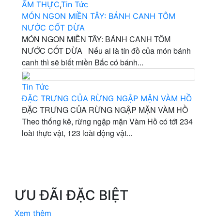
ẨM THỰC
,
Tin Tức
MÓN NGON MIỀN TÂY: BÁNH CANH TÔM
NƯỚC CỐT DỪA
MÓN NGON MIỀN TÂY: BÁNH CANH TÔM
NƯỚC CỐT DỪA Nếu ai là tín đồ của món bánh
canh thì sẽ biết miền Bắc có bánh...
Tin Tức
ĐẶC TRƯNG CỦA RỪNG NGẬP MẶN VÀM HỒ
ĐẶC TRƯNG CỦA RỪNG NGẬP MẶN VÀM HỒ
Theo thống kê, rừng ngập mặn Vàm Hồ có tới 234
loài thực vật, 123 loài động vật...
ƯU ĐÃI ĐẶC BIỆT
Xem thêm