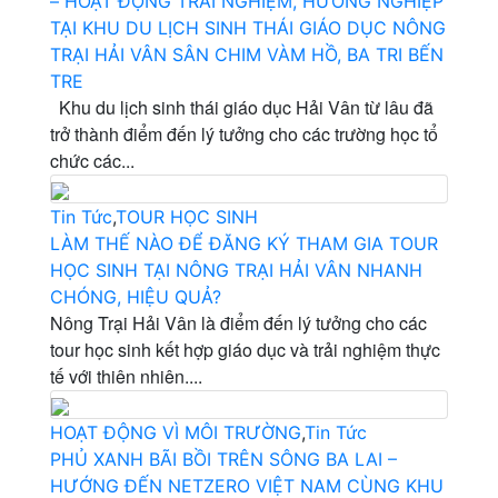
– HOẠT ĐỘNG TRẢI NGHIỆM, HƯỚNG NGHIỆP
TẠI KHU DU LỊCH SINH THÁI GIÁO DỤC NÔNG
TRẠI HẢI VÂN SÂN CHIM VÀM HỒ, BA TRI BẾN
TRE
Khu du lịch sinh thái giáo dục Hải Vân từ lâu đã
trở thành điểm đến lý tưởng cho các trường học tổ
chức các...
Tin Tức
,
TOUR HỌC SINH
LÀM THẾ NÀO ĐỂ ĐĂNG KÝ THAM GIA TOUR
HỌC SINH TẠI NÔNG TRẠI HẢI VÂN NHANH
CHÓNG, HIỆU QUẢ?
Nông Trại Hải Vân là điểm đến lý tưởng cho các
tour học sinh kết hợp giáo dục và trải nghiệm thực
tế với thiên nhiên....
HOẠT ĐỘNG VÌ MÔI TRƯỜNG
,
Tin Tức
PHỦ XANH BÃI BỒI TRÊN SÔNG BA LAI –
HƯỚNG ĐẾN NETZERO VIỆT NAM CÙNG KHU