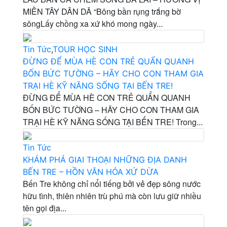
MIỀN TÂY DÂN DÃ “Bông bần rụng trắng bờ
sôngLấy chồng xa xứ khó mong ngày...
Tin Tức
,
TOUR HỌC SINH
ĐỪNG ĐỂ MÙA HÈ CON TRẺ QUẨN QUANH
BỐN BỨC TƯỜNG – HÃY CHO CON THAM GIA
TRẠI HÈ KỸ NĂNG SỐNG TẠI BẾN TRE!
ĐỪNG ĐỂ MÙA HÈ CON TRẺ QUẨN QUANH
BỐN BỨC TƯỜNG – HÃY CHO CON THAM GIA
TRẠI HÈ KỸ NĂNG SỐNG TẠI BẾN TRE! Trong...
Tin Tức
KHÁM PHÁ GIAI THOẠI NHỮNG ĐỊA DANH
BẾN TRE – HỒN VĂN HÓA XỨ DỪA
Bến Tre không chỉ nổi tiếng bởi vẻ đẹp sông nước
hữu tình, thiên nhiên trù phú mà còn lưu giữ nhiều
tên gọi địa...