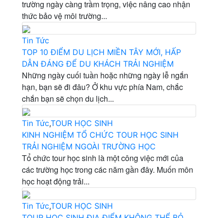
trường ngày càng trầm trọng, việc nâng cao nhận
thức bảo vệ môi trường...
Tin Tức
TOP 10 ĐIỂM DU LỊCH MIỀN TÂY MỚI, HẤP
DẪN ĐÁNG ĐỂ DU KHÁCH TRẢI NGHIỆM
Những ngày cuối tuần hoặc những ngày lễ ngắn
hạn, bạn sẽ đi đâu? Ở khu vực phía Nam, chắc
chắn bạn sẽ chọn du lịch...
Tin Tức
,
TOUR HỌC SINH
KINH NGHIỆM TỔ CHỨC TOUR HỌC SINH
TRẢI NGHIỆM NGOÀI TRƯỜNG HỌC
Tổ chức tour học sinh là một công việc mới của
các trường học trong các năm gần đây. Muốn môn
học hoạt động trải...
Tin Tức
,
TOUR HỌC SINH
TOUR HỌC SINH ĐỊA ĐIỂM KHÔNG THỂ BỎ