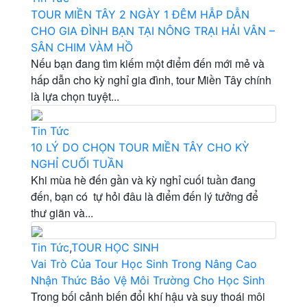
TOUR MIỀN TÂY 2 NGÀY 1 ĐÊM HẪP DẪN
CHO GIA ĐÌNH BẠN TẠI NÔNG TRẠI HẢI VÂN –
SÂN CHIM VÀM HỒ
Nếu bạn đang tìm kiếm một điểm đến mới mẻ và
hấp dẫn cho kỳ nghỉ gia đình, tour Miền Tây chính
là lựa chọn tuyệt...
Tin Tức
10 LÝ DO CHỌN TOUR MIỀN TÂY CHO KỲ
NGHỈ CUỐI TUẦN
Khi mùa hè đến gần và kỳ nghỉ cuối tuần đang
đến, bạn có tự hỏi đâu là điểm đến lý tưởng để
thư giãn và...
Tin Tức
,
TOUR HỌC SINH
Vai Trò Của Tour Học Sinh Trong Nâng Cao
Nhận Thức Bảo Vệ Môi Trường Cho Học Sinh
Trong bối cảnh biến đổi khí hậu và suy thoái môi