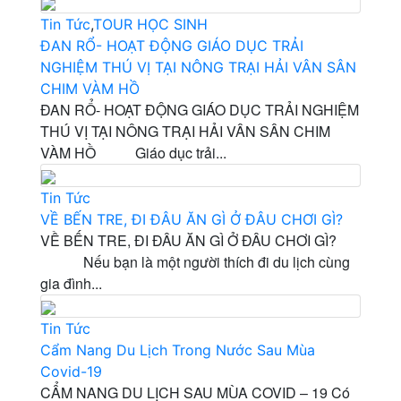
Tin Tức
,
TOUR HỌC SINH
ĐAN RỔ- HOẠT ĐỘNG GIÁO DỤC TRẢI
NGHIỆM THÚ VỊ TẠI NÔNG TRẠI HẢI VÂN SÂN
CHIM VÀM HỒ
ĐAN RỔ- HOẠT ĐỘNG GIÁO DỤC TRẢI NGHIỆM
THÚ VỊ TẠI NÔNG TRẠI HẢI VÂN SÂN CHIM
VÀM HỒ Giáo dục trải...
Tin Tức
VỀ BẾN TRE, ĐI ĐÂU ĂN GÌ Ở ĐÂU CHƠI GÌ?
VỀ BẾN TRE, ĐI ĐÂU ĂN GÌ Ở ĐÂU CHƠI GÌ?
Nếu bạn là một người thích đi du lịch cùng
gia đình...
Tin Tức
Cẩm Nang Du Lịch Trong Nước Sau Mùa
Covid-19
CẨM NANG DU LỊCH SAU MÙA COVID – 19 Có