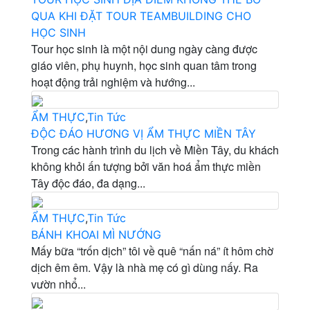
QUA KHI ĐẶT TOUR TEAMBUILDING CHO
HỌC SINH
Tour học sinh là một nội dung ngày càng được
giáo viên, phụ huynh, học sinh quan tâm trong
hoạt động trải nghiệm và hướng...
ẨM THỰC
,
Tin Tức
ĐỘC ĐÁO HƯƠNG VỊ ẨM THỰC MIỀN TÂY
Trong các hành trình du lịch về Miền Tây, du khách
không khỏi ấn tượng bởi văn hoá ẩm thực miền
Tây độc đáo, đa dạng...
ẨM THỰC
,
Tin Tức
BÁNH KHOAI MÌ NƯỚNG
Mấy bữa “trốn dịch” tôi về quê “nấn ná” ít hôm chờ
dịch êm êm. Vậy là nhà mẹ có gì dùng nấy. Ra
vườn nhổ...