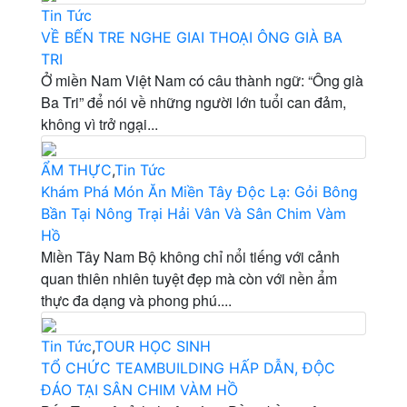
Tin Tức
VỀ BẾN TRE NGHE GIAI THOẠI ÔNG GIÀ BA
TRI
Ở miền Nam Việt Nam có câu thành ngữ: “Ông già
Ba Tri” để nói về những người lớn tuổi can đảm,
không vì trở ngại...
ẨM THỰC
,
Tin Tức
Khám Phá Món Ăn Miền Tây Độc Lạ: Gỏi Bông
Bần Tại Nông Trại Hải Vân Và Sân Chim Vàm
Hồ
Miền Tây Nam Bộ không chỉ nổi tiếng với cảnh
quan thiên nhiên tuyệt đẹp mà còn với nền ẩm
thực đa dạng và phong phú....
Tin Tức
,
TOUR HỌC SINH
TỔ CHỨC TEAMBUILDING HẤP DẪN, ĐỘC
ĐÁO TẠI SÂN CHIM VÀM HỒ