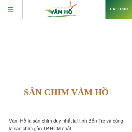
☰
ĐẶT TOUR
TIẾNG
TRANG
VIỆT
CHỦ
ENGLISH
VỀ CHÚNG
TÔI
DU LỊCH
SÔNG
NƯỚC
SÂN CHIM VÀM HỒ
NÔNG
TRẠI HỮU
CƠ
Vàm Hồ là sân chim duy nhất tại tỉnh Bến Tre và cũng
SÂN CHIM
là sân chim gần TP.HCM nhất.