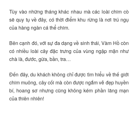
VÀM HỒ
Tùy vào những tháng khác nhau mà các loài chim cò
GIÁO DỤC
sẽ quy tụ về đây, có thời điểm khu rừng là nơi trú ngụ
TRẢI
của hàng ngàn cá thể chim.
NGHIỆM
Bên cạnh đó, với sự đa dạng về sinh thái, Vàm Hồ còn
TOUR
có nhiều loài cây đặc trưng của vùng ngập mặn như
HỌC SINH
chà là, đước, gừa, bần, tra…
HOẠT
Đến đây, du khách không chỉ được tìm hiểu về thế giới
ĐỘNG VÌ
chim muông, cây cối mà còn được ngắm vẻ đẹp huyền
MÔI
bí, hoang sơ nhưng cũng không kém phần lãng mạn
TRƯỜNG
của thiên nhiên!
TEAM
BUILDING
TỔ CHỨC
SỰ KIỆN