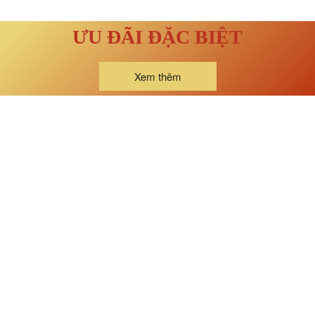
ƯU ĐÃI ĐẶC BIỆT
Xem thêm
Hotline
(+84) 90 375 97 44
Địa chỉ
Ấp Tân Qúy, xã Tân Mỹ, huyện Ba Tri, tỉnh Bến Tre.
Email
Havimexbt@gmail.com
Chỉ Đường
Đến ngã ba Mỹ Qúy, xe nhỏ rẽ trái về nông trại (hướng
Tân Mỹ),