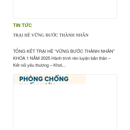
HOMESTAY
ẨM THỰC
TIN TỨC
TIN TỨC
TRẠI HÈ VỮNG BƯỚC THÀNH NHÂN
TỔNG KẾT TRẠI HÈ “VỮNG BƯỚC THÀNH NHÂN”
KHÓA 1 NĂM 2025 Hành trình rèn luyện bản thân –
Kết nối yêu thương – Khơi...