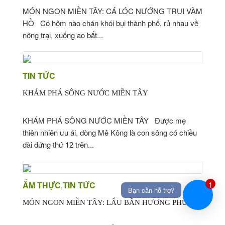
MÓN NGON MIỀN TÂY: CÁ LÓC NƯỚNG TRUI VÀM
HỒ Có hôm nào chán khói bụi thành phố, rủ nhau về
nông trại, xuống ao bắt...
TIN TỨC
KHÁM PHÁ SÔNG NƯỚC MIỀN TÂY
KHÁM PHÁ SÔNG NƯỚC MIỀN TÂY Được mẹ
thiên nhiên ưu ái, dòng Mê Kông là con sông có chiều
dài đứng thứ 12 trên...
ẨM THỰC
TIN TỨC
1
,
Bạn cần hỗ trợ?
MÓN NGON MIỀN TÂY: LẨU BẦN HƯƠNG PHÙ SA