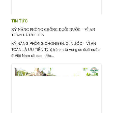
TIN TỨC
KỸ NĂNG PHÒNG CHỐNG ĐUỐI NƯỚC – VÌ AN
TOÀN LÀ ƯU TIÊN
KỸ NĂNG PHÒNG CHỐNG ĐUỐI NƯỚC – VÌ AN
TOÀN LÀ ƯU TIÊN Tỷ lệ trẻ em tử vong do đuối nước
ở Việt Nam rất cao, ước...