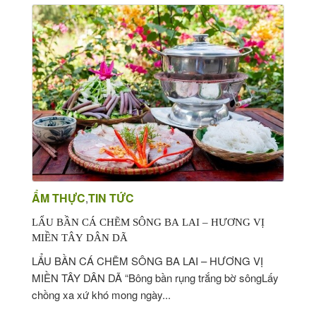
ẨM THỰC
TIN TỨC
,
LẨU BẦN CÁ CHẼM SÔNG BA LAI – HƯƠNG VỊ
MIỀN TÂY DÂN DÃ
LẨU BẦN CÁ CHẼM SÔNG BA LAI – HƯƠNG VỊ
MIỀN TÂY DÂN DÃ “Bông bần rụng trắng bờ sôngLấy
chồng xa xứ khó mong ngày...