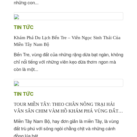
những con...
TIN TỨC
Khám Phá Du Lịch Bến Tre – Viên Ngọc Sinh Thái Của
Miền Tây Nam Bộ
Bến Tre, vùng đất của những rặng dừa bạt ngàn, không
chỉ nổi tiếng với những viên kẹo dừa thơm ngon mà
còn là một...
TIN TỨC
TOUR MIỀN TÂY: THEO CHÂN NÔNG TRẠI HẢI
VÂN SÂN CHIM VÀM HỒ KHÁM PHÁ VÙNG ĐẤT
TÂY NAM BỘ
Miền Tây Nam Bộ, hay đơn giản là miền Tây, là vùng
đất trù phú với sông ngòi chằng chịt và những cánh
đồng lúa bát...