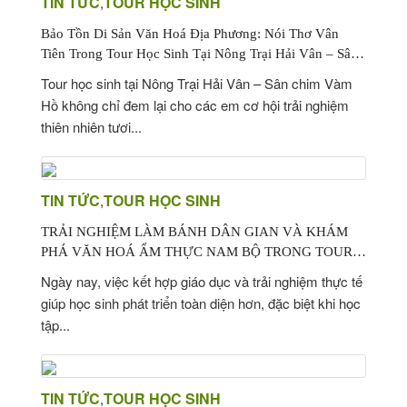
TIN TỨC
TOUR HỌC SINH
,
Bảo Tồn Di Sản Văn Hoá Địa Phương: Nói Thơ Vân
Tiên Trong Tour Học Sinh Tại Nông Trại Hải Vân – Sân
Chim Vàm Hồ
Tour học sinh tại Nông Trại Hải Vân – Sân chim Vàm
Hồ không chỉ đem lại cho các em cơ hội trải nghiệm
thiên nhiên tươi...
TIN TỨC
TOUR HỌC SINH
,
TRẢI NGHIỆM LÀM BÁNH DÂN GIAN VÀ KHÁM
PHÁ VĂN HOÁ ẨM THỰC NAM BỘ TRONG TOUR
HỌC SINH
Ngày nay, việc kết hợp giáo dục và trải nghiệm thực tế
giúp học sinh phát triển toàn diện hơn, đặc biệt khi học
tập...
TIN TỨC
TOUR HỌC SINH
,