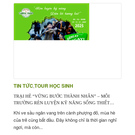
TIN TỨC
TOUR HỌC SINH
,
TRẠI HÈ “VỮNG BƯỚC THÀNH NHÂN” – MÔI
TRƯỜNG RÈN LUYỆN KỸ NĂNG SỐNG THIẾT
THỰC CHO CON TRẺ TRONG MÙA HÈ NÀY
Khi ve sầu ngân vang trên cành phượng đỏ, mùa hè
của trẻ cũng bắt đầu. Đây không chỉ là thời gian nghỉ
ngơi, mà còn...