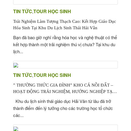
TIN TỨC
TOUR HỌC SINH
,
Trải Nghiệm Làm Tượng Thạch Cao: Kết Hợp Giáo Dục
Hóa Sinh Tại Khu Du Lịch Sinh Thái Hải Vân
Bạn đã bao giờ nghĩ rằng hóa học và nghệ thuật có thể
kết hợp thành một trải nghiệm thú vị chưa? Tại khu du
lịch...
TIN TỨC
TOUR HỌC SINH
,
” THƯỜNG THỨC GIA ĐÌNH” KHO CÁ NỒI ĐẤT –
HOẠT ĐỘNG TRẢI NGHIỆM, HƯỚNG NGHIỆP TẠI
KHU DU LỊCH SINH THÁI GIÁO DỤC NÔNG TRẠI
Khu du lịch sinh thái giáo dục Hải Vân từ lâu đã trở
HẢI VÂN SÂN CHIM VÀM HỒ, BA TRI BẾN TRE
thành điểm đến lý tưởng cho các trường học tổ chức
các...