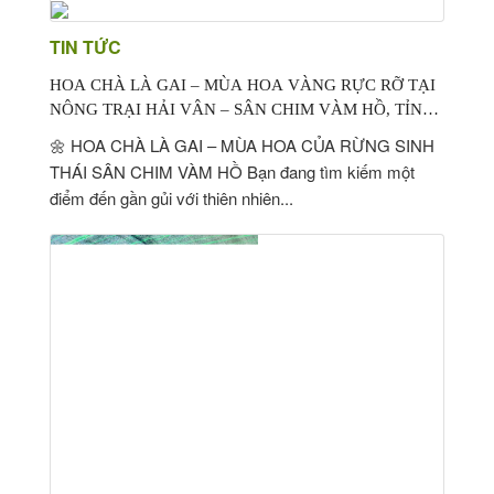
TIN TỨC
HOA CHÀ LÀ GAI – MÙA HOA VÀNG RỰC RỠ TẠI
NÔNG TRẠI HẢI VÂN – SÂN CHIM VÀM HỒ, TỈNH
BẾN TRE
🌼 HOA CHÀ LÀ GAI – MÙA HOA CỦA RỪNG SINH
THÁI SÂN CHIM VÀM HỒ Bạn đang tìm kiếm một
điểm đến gần gủi với thiên nhiên...