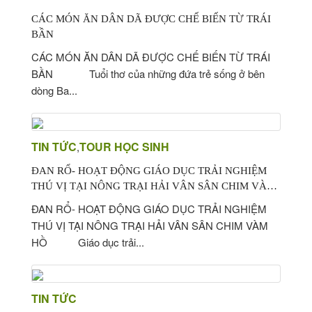
CÁC MÓN ĂN DÂN DÃ ĐƯỢC CHẾ BIẾN TỪ TRÁI
BẦN
CÁC MÓN ĂN DÂN DÃ ĐƯỢC CHẾ BIẾN TỪ TRÁI
BẦN Tuổi thơ của những đứa trẻ sống ở bên
dòng Ba...
TIN TỨC
TOUR HỌC SINH
,
ĐAN RỔ- HOẠT ĐỘNG GIÁO DỤC TRẢI NGHIỆM
THÚ VỊ TẠI NÔNG TRẠI HẢI VÂN SÂN CHIM VÀM
HỒ
ĐAN RỔ- HOẠT ĐỘNG GIÁO DỤC TRẢI NGHIỆM
THÚ VỊ TẠI NÔNG TRẠI HẢI VÂN SÂN CHIM VÀM
HỒ Giáo dục trải...
TIN TỨC