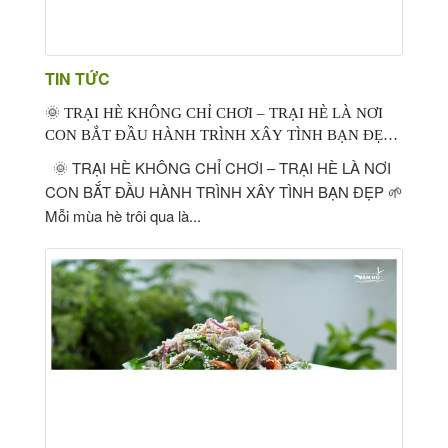
TIN TỨC
🌞 TRẠI HÈ KHÔNG CHỈ CHƠI – TRẠI HÈ LÀ NƠI
CON BẮT ĐẦU HÀNH TRÌNH XÂY TÌNH BẠN ĐẸP
🌱
🌞 TRẠI HÈ KHÔNG CHỈ CHƠI – TRẠI HÈ LÀ NƠI
CON BẮT ĐẦU HÀNH TRÌNH XÂY TÌNH BẠN ĐẸP 🌱
Mỗi mùa hè trôi qua là...