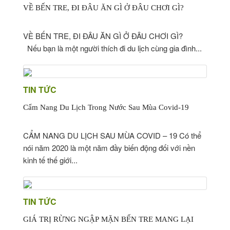
VỀ BẾN TRE, ĐI ĐÂU ĂN GÌ Ở ĐÂU CHƠI GÌ?
VỀ BẾN TRE, ĐI ĐÂU ĂN GÌ Ở ĐÂU CHƠI GÌ?
Nếu bạn là một người thích đi du lịch cùng gia đình...
TIN TỨC
Cẩm Nang Du Lịch Trong Nước Sau Mùa Covid-19
CẨM NANG DU LỊCH SAU MÙA COVID – 19 Có thể
nói năm 2020 là một năm đầy biến động đối với nền
kinh tế thế giới...
TIN TỨC
GIÁ TRỊ RỪNG NGẬP MẶN BẾN TRE MANG LẠI