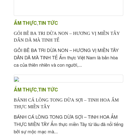
ẨM THỰC
TIN TỨC
,
GỎI BÊ BA TRI DỪA NON – HƯƠNG VỊ MIỀN TÂY
DÂN DÃ MÀ TINH TẾ
GỎI BÊ BA TRI DỪA NON – HƯƠNG VỊ MIỀN TÂY
DÂN DÃ MÀ TINH TẾ Ẩm thực Việt Nam là bản hòa
ca của thiên nhiên và con người,...
ẨM THỰC
TIN TỨC
,
BÁNH CÁ LÒNG TONG DỪA SỢI – TINH HOA ẨM
THỰC MIỀN TÂY
BÁNH CÁ LÒNG TONG DỪA SỢI – TINH HOA ẨM
THỰC MIỀN TÂY Ẩm thực miền Tây từ lâu đã nổi tiếng
bởi sự mộc mạc mà...