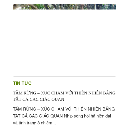
TIN TỨC
TẮM RỪNG – XÚC CHẠM VỚI THIÊN NHIÊN BẰNG
TẤT CẢ CÁC GIÁC QUAN
TẮM RỪNG – XÚC CHẠM VỚI THIÊN NHIÊN BẰNG
TẤT CẢ CÁC GIÁC QUAN Nhịp sống hối hả hiện đại
và tình trạng ô nhiễm...