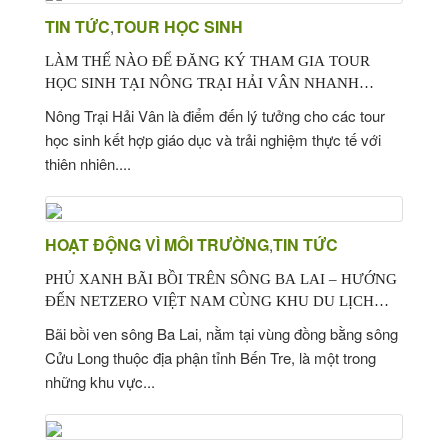
TIN TỨC
TOUR HỌC SINH
,
LÀM THẾ NÀO ĐỂ ĐĂNG KÝ THAM GIA TOUR
HỌC SINH TẠI NÔNG TRẠI HẢI VÂN NHANH
CHÓNG, HIỆU QUẢ?
Nông Trại Hải Vân là điểm đến lý tưởng cho các tour
học sinh kết hợp giáo dục và trải nghiệm thực tế với
thiên nhiên....
HOẠT ĐỘNG VÌ MÔI TRƯỜNG
TIN TỨC
,
PHỦ XANH BÃI BỒI TRÊN SÔNG BA LAI – HƯỚNG
ĐẾN NETZERO VIỆT NAM CÙNG KHU DU LỊCH
SINH THÁI NÔNG TRẠI HẢI VÂN SÂN CHIM VÀM
Bãi bồi ven sông Ba Lai, nằm tại vùng đồng bằng sông
HỒ
Cửu Long thuộc địa phận tỉnh Bến Tre, là một trong
những khu vực...