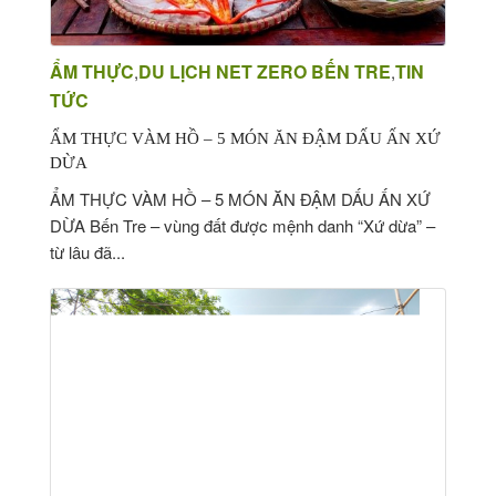
VÀM HỒ
GIÁO DỤC
ẨM THỰC
DU LỊCH NET ZERO BẾN TRE
TIN
,
,
TRẢI
TỨC
NGHIỆM
ẨM THỰC VÀM HỒ – 5 MÓN ĂN ĐẬM DẤU ẤN XỨ
TOUR
DỪA
HỌC SINH
ẨM THỰC VÀM HỒ – 5 MÓN ĂN ĐẬM DẤU ẤN XỨ
DỪA Bến Tre – vùng đất được mệnh danh “Xứ dừa” –
HOẠT
từ lâu đã...
ĐỘNG VÌ
MÔI
TRƯỜNG
TEAM
BUILDING
TỔ CHỨC
SỰ KIỆN