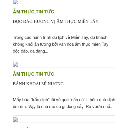
ẨM THỰC
TIN TỨC
,
ĐỘC ĐÁO HƯƠNG VỊ ẨM THỰC MIỀN TÂY
Trong các hành trình du lịch về Miền Tây, du khách
không khỏi ấn tượng bởi văn hoá ẩm thực miền Tây
độc đáo, đa dạng...
ẨM THỰC
TIN TỨC
,
BÁNH KHOAI MÌ NƯỚNG
Mấy bữa “trốn dịch” tôi về quê “nấn ná” ít hôm chờ dịch
êm êm. Vậy là nhà mẹ có gì dùng nấy. Ra vườn nhổ...