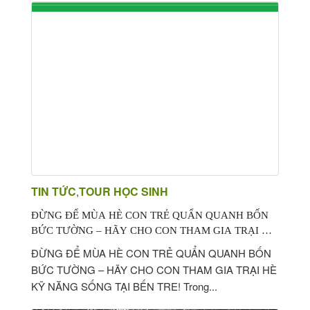
TIN TỨC
TOUR HỌC SINH
,
ĐỪNG ĐỂ MÙA HÈ CON TRẺ QUẨN QUANH BỐN
BỨC TƯỜNG – HÃY CHO CON THAM GIA TRẠI HÈ
KỸ NĂNG SỐNG TẠI BẾN TRE!
ĐỪNG ĐỂ MÙA HÈ CON TRẺ QUẨN QUANH BỐN
BỨC TƯỜNG – HÃY CHO CON THAM GIA TRẠI HÈ
KỸ NĂNG SỐNG TẠI BẾN TRE! Trong...