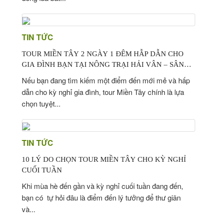
TIN TỨC
TOUR MIỀN TÂY 2 NGÀY 1 ĐÊM HẪP DẪN CHO
GIA ĐÌNH BẠN TẠI NÔNG TRẠI HẢI VÂN – SÂN
CHIM VÀM HỒ
Nếu bạn đang tìm kiếm một điểm đến mới mẻ và hấp
dẫn cho kỳ nghỉ gia đình, tour Miền Tây chính là lựa
chọn tuyệt...
TIN TỨC
10 LÝ DO CHỌN TOUR MIỀN TÂY CHO KỲ NGHỈ
CUỐI TUẦN
Khi mùa hè đến gần và kỳ nghỉ cuối tuần đang đến,
bạn có tự hỏi đâu là điểm đến lý tưởng để thư giãn
và...